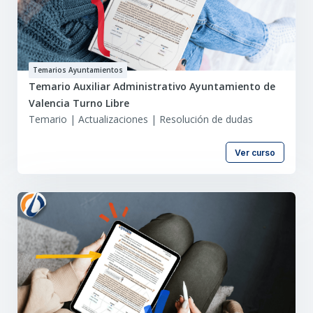
Temarios Ayuntamientos
Temario Auxiliar Administrativo Ayuntamiento de
Valencia Turno Libre
Temario | Actualizaciones | Resolución de dudas
Ver curso