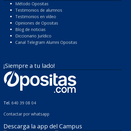
Método Opositas
Testimonios de alumnos
Testimonios en vídeo
Opiniones de Opositas
Blog de noticias
Diccionario Jurídico
Canal Telegram Alumni Opositas
¡Siempre a tu lado!
Tel.
640 39 08 04
Contactar por whatsapp
Descarga la app del Campus