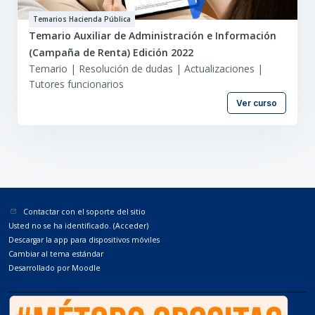
Temarios Hacienda Pública
Temario Auxiliar de Administración e Información
(Campaña de Renta) Edición 2022
Temario | Resolución de dudas | Actualizaciones |
Tutores funcionarios
Ver curso
Contactar con el soporte del sitio
Usted no se ha identificado. (
Acceder
)
Descargar la app para dispositivos móviles
Cambiar al tema estándar
Desarrollado por
Moodle