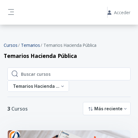
Salta al contenido principal
AYUDA SOBRE MI CAMPUS
¡Pregúntale a OpY!
Acceder
Panel lateral
Cursos
Temarios
Temarios Hacienda Pública
Temarios Hacienda Pública
Buscar cursos
Buscar cursos
Temarios Hacienda Pública
3
Cursos
Más reciente