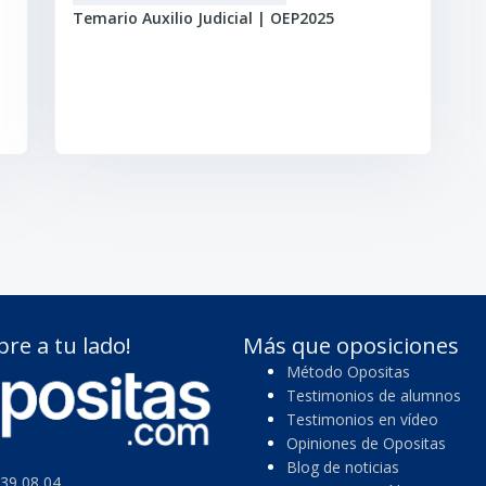
Temario Auxilio Judicial | OEP2025
pre a tu lado!
Más que oposiciones
Método Opositas
Testimonios de alumnos
Testimonios en vídeo
Opiniones de Opositas
Blog de noticias
39 08 04