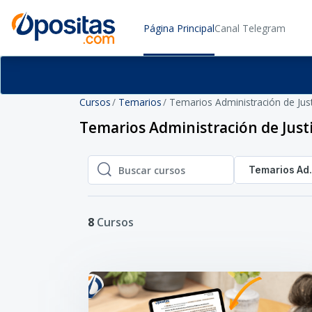
Salta al contenido principal
Página Principal
Canal Telegram
Cursos
Temarios
Temarios Administración de Just
Temarios Administración de Justi
Temarios Adm
Buscar cursos
Buscar cursos
8
Cursos