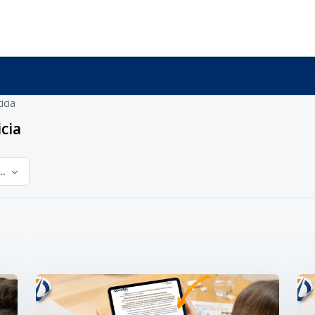
icia
cia
inistración de Justicia