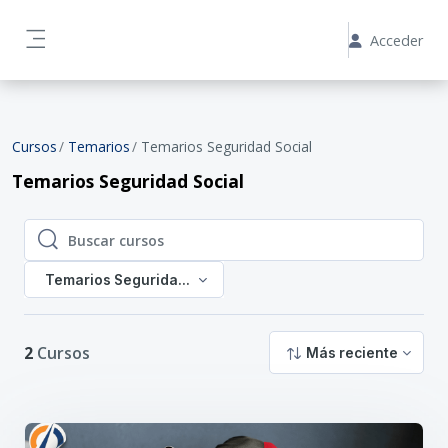
Salta al contenido principal
AYUDA SOBRE MI CAMPUS
¡Pregúntale a OpY!
Acceder
Panel lateral
Cursos
Temarios
Temarios Seguridad Social
Temarios Seguridad Social
Buscar cursos
Buscar cursos
Temarios Seguridad Social
2
Cursos
Más reciente